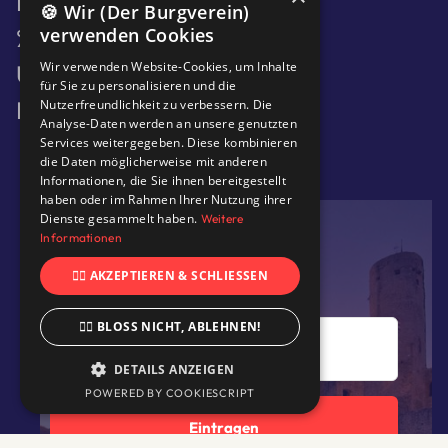
Burgfräulein
🍪 Wir (Der Burgverein)
% Rabatte für Mitglieder
verwenden Cookies
Wir verwenden Website-Cookies, um Inhalte
Über Uns
für Sie zu personalisieren und die
Kontakt
Nutzerfreundlichkeit zu verbessern. Die
Analyse-Daten werden an unsere genutzten
Services weitergegeben. Diese kombinieren
die Daten möglicherweise mit anderen
Informationen, die Sie ihnen bereitgestellt
haben oder im Rahmen Ihrer Nutzung ihrer
KOSTENLOSE BURG-NEWS
Dienste gesammelt haben.
Weitere
Erfahren Sie Neues zuerst:
Informationen
👍🏻 AKZEPTIEREN & SCHLIESSEN
👎🏻 BLOSS NICHT, ABLEHNEN!
DETAILS ANZEIGEN
POWERED BY COOKIESCRIPT
UNBEDINGT ERFORDERLICH
Eintragen
PERFORMANCE